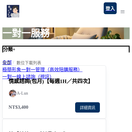
登入
一對一服務
分類
+
全部
首頁
數位下載列表
極簡形象一對一管理（高效陪購服務）
一對一線上諮詢（視訊）
情感諮詢(包月)【每週1H／共四次】
A-Lun
NT$3,400
詳細資訊