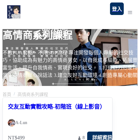
登入
高情商系列課程
不教PUA套路、不用SOP流程 專注開發每個人專屬的社交技
巧，協助成為有魅力的高情商男女，以自我成長驅動、拓展豐
富生活、提升自我情商、實現良好的社交。 1.打造魅力形象特
質 2.高情商暖心說話法 3.建立友好互動環境 4.創造專屬心動關
係
首頁
高情商系列課程
交友互動實戰攻略-初階班（線上影音）
A-Lun
NT$499
詳細資訊
8